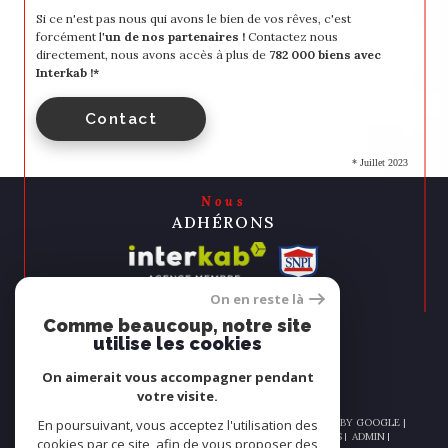
Si ce n'est pas nous qui avons le bien de vos rêves, c'est
forcément l'
un de nos partenaires !
Contactez nous
directement, nous avons accès à plus de
782 000 biens avec
Interkab !*
Contact
* Juillet 2023
Nous
ADHÉRONS
On en reste là
Comme beaucoup, notre site
utilise les cookies
On aimerait vous accompagner pendant
votre visite.
En poursuivant, vous acceptez l'utilisation des
© 2026 | TOUS DROITS RÉSERVÉS | TRADUCTION POWERED BY GOOGLE |
NOS HONORAIRES
PLAN DU SITE
MENTIONS LÉGALES
ADMIN
cookies par ce site, afin de vous proposer des