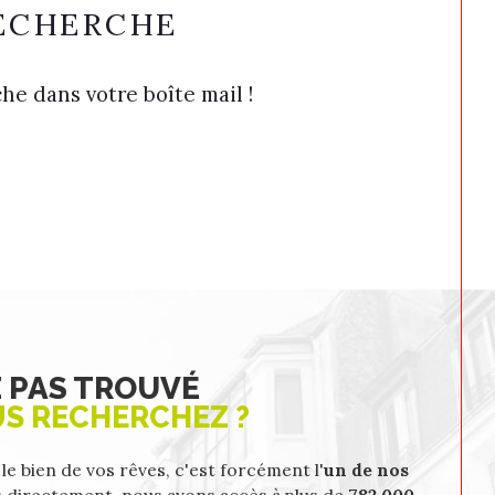
RECHERCHE
he dans votre boîte mail !
Z PAS TROUVÉ
US RECHERCHEZ ?
 le bien de vos rêves, c'est forcément l'
un de nos