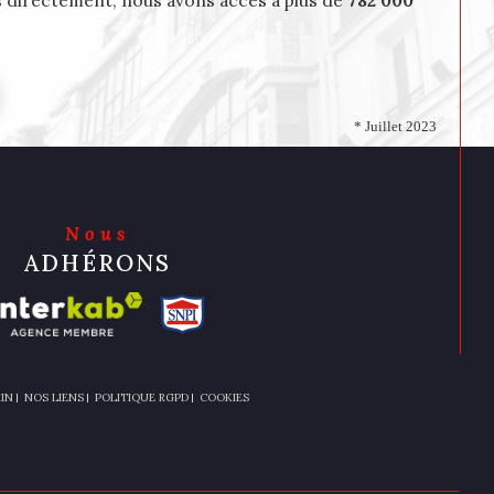
directement, nous avons accès à plus de
782 000
* Juillet 2023
Nous
ADHÉRONS
IN
NOS LIENS
POLITIQUE RGPD
COOKIES