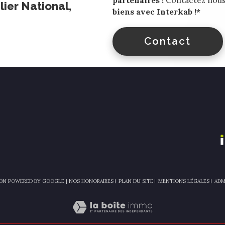
partenaires !
Contactez nous 
ier National,
biens avec Interkab !*
Contact
ION POWERED BY GOOGLE |
NOS HONORAIRES
PLAN DU SITE
MENTIONS LÉGALES
ADM