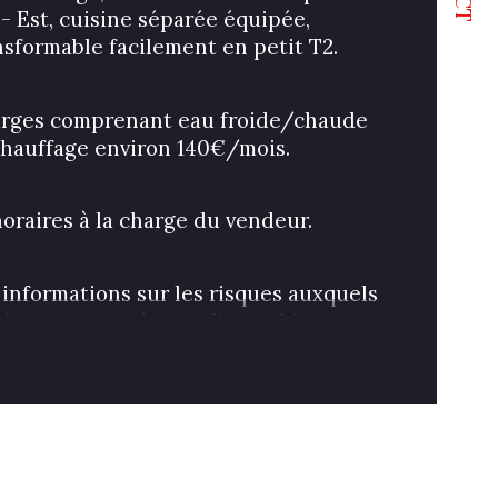
de salle d'eau
- Est, cuisine séparée équipée, 
nsformable facilement en petit T2.
isine
rges comprenant eau froide/chaude 
pe de cuisine
chauffage environ 140€/mois.
oraires à la charge du vendeur.
 informations sur les risques auxquels 
bien est exposé sont disponibles sur 
ite Géorisques : georisques. gouv. fr