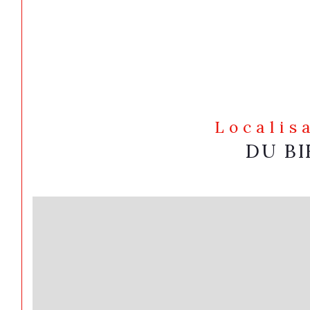
Localis
DU BI