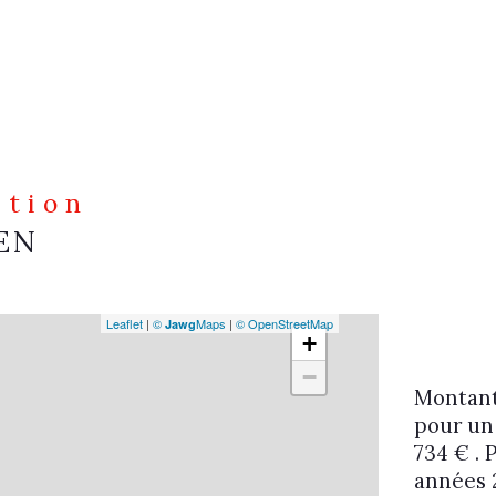
ation
EN
Leaflet
|
©
Maps
|
© OpenStreetMap
Jawg
+
−
Montant
pour un
734 € . 
années 