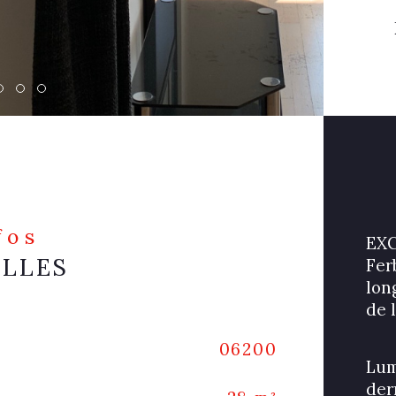
nfos
EXC
ELLES
Fer
lon
de 
Caracté
06200
Et
Lum
der