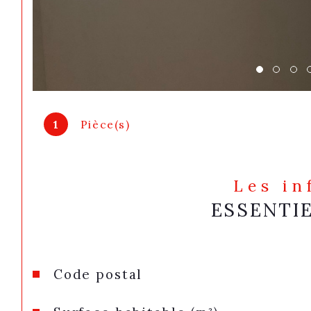
1
Pièce(s)
Les i
ESSENTI
Caractéristiques
Valeurs
Code postal