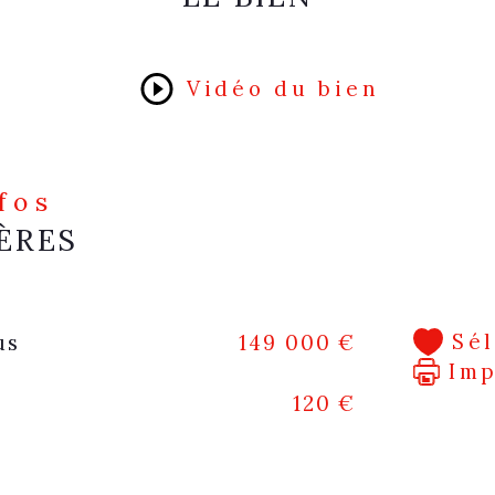
Vidéo du bien
nfos
ÈRES
Sé
us
149 000 €
Im
120 €