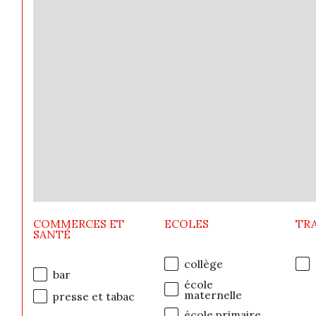
COMMERCES ET
ECOLES
TR
SANTÉ
collège
bar
école
maternelle
presse et tabac
école primaire